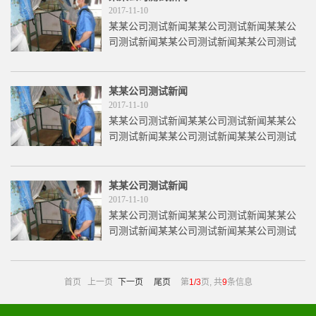
2017-11-10
某某公司测试新闻某某公司测试新闻某某公
司测试新闻某某公司测试新闻某某公司测试
新闻
某某公司测试新闻
2017-11-10
某某公司测试新闻某某公司测试新闻某某公
司测试新闻某某公司测试新闻某某公司测试
新闻
某某公司测试新闻
2017-11-10
某某公司测试新闻某某公司测试新闻某某公
司测试新闻某某公司测试新闻某某公司测试
新闻
首页 上一页
下一页
尾页
第
1/3
页, 共
9
条信息